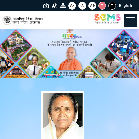
A-
A
A+
English
T
T
मुख्य पृष्ठ
हमारे बारे में
विद्यालय श्रेणीकरण एवं अनुश्रवण
प्रोजेक्ट अलंकार
लॉगिन
सहायता
सूचना