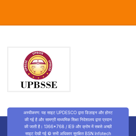
अस्वीकरण: यह साइट UPDESCO द्वारा डिज़ाइन और होस्ट
की गई है और सामग्री माध्यमिक शिक्षा निदेशालय द्वारा प्रदान
की जाती है। 1366*768 / IE9 और क्रोम में सबसे अच्छी
साइट देखी गई © सभी अधिकार सुरक्षित
BSN Infotech